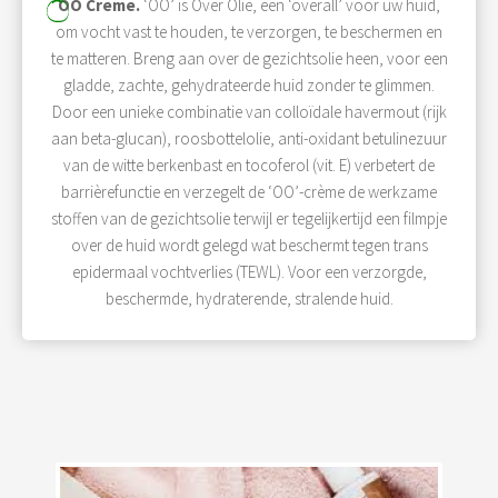
OO Creme.
‘OO’ is Over Olie, een ‘overall’ voor uw huid,
om vocht vast te houden, te verzorgen, te beschermen en
te matteren. Breng aan over de gezichtsolie heen, voor een
gladde, zachte, gehydrateerde huid zonder te glimmen.
Door een unieke combinatie van colloïdale havermout (rijk
aan beta-glucan), roosbottelolie, anti-oxidant betulinezuur
van de witte berkenbast en tocoferol (vit. E) verbetert de
barrièrefunctie en verzegelt de ‘OO’-crème de werkzame
stoffen van de gezichtsolie terwijl er tegelijkertijd een filmpje
over de huid wordt gelegd wat beschermt tegen trans
epidermaal vochtverlies (TEWL). Voor een verzorgde,
beschermde, hydraterende, stralende huid.